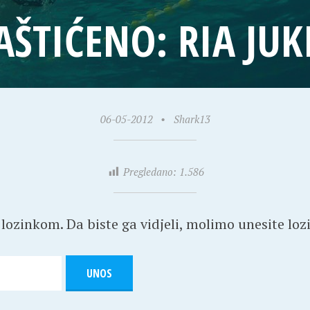
AŠTIĆENO: RIA JUK
06-05-2012
•
Shark13
Pregledano:
1.586
 lozinkom. Da biste ga vidjeli, molimo unesite loz