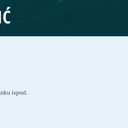
IĆ
inku ispod.