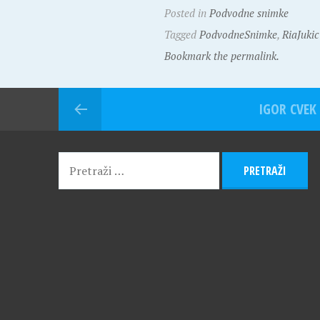
Posted in
Podvodne snimke
Tagged
PodvodneSnimke
,
RiaJukic
Bookmark the permalink.
IGOR CVEK