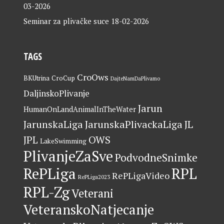
03-2026
Seminar za plivačke suce
18-02-2026
TAGS
CroOws
BKUtrina
CroCup
DajteNamDaPlivamo
DaljinskoPlivanje
Jarun
HumanOnLandAnimalInTheWater
JarunskaLiga
JarunskaPlivackaLiga
JL
OWS
JPL
LakeSwimming
PlivanjeZaSve
PodvodneSnimke
RePLiga
RPL
RePLigaVideo
RePLiga2023
RPL-Zg
Veterani
VeteranskoNatjecanje