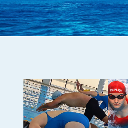
14-05-2026
22-04-20
VIDEO ZAPISI I
VIDEO
REZULTATI 8. KOLO
REZUL
REPLIGE 2026.
REPL