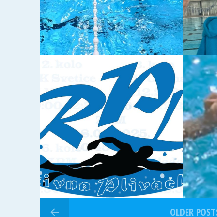
25-12-2024
14-12-20
REZULTATI I VIDEO
3. KO
ZAPISI 3. KOLO REPLIGE
2025.
OLDER POST