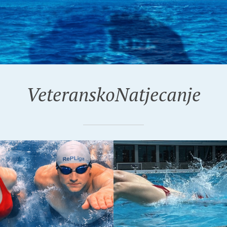
VeteranskoNatjecanje
26
15-03-2026
 ZAPISI I
VIDEO ZAPISI I
TATI 7. KOLO
REZULTATI 6. KOLO
IGA
REPLIGE 2026.