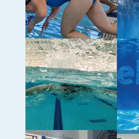
09-11-2025
04-11-20
VAŽNO! REPLIGA 2026 –
EURO
2. KOLO VAŽNO!
VETE
PRVE
M – B
10-06-2025
02-06-20