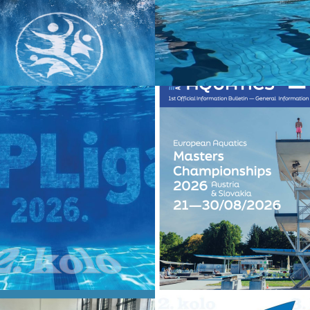
25
03-11-2025
PSKO
EUROPSKO
RANSKO
VETERANSKO
NSTVO 2026. – 50
PRVENSTVO U 25 M
ULLETIN 2.
BAZENIMA
25
06-05-2025