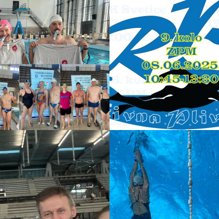
ŠNICA REPLIGE
VIDEO ZAPISI – MAY
THE 4TH BE WITH Y
25
10-02-2025
 ZAPISI I
VIDEO ZAPISI I
TATI 6. KOLO
REZULTATI 5. KOLO
GE 2025.
REPLIGE 2025.