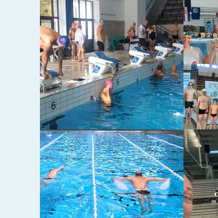
IMAMO POBJEDNIKE (I
ZAVR
VIDEO ZAPISE) REPLIGE
2025.
2025.
06-04-2025
09-03-20
SUPER POKAL 2025.
VIDEO
REZUL
REPLI