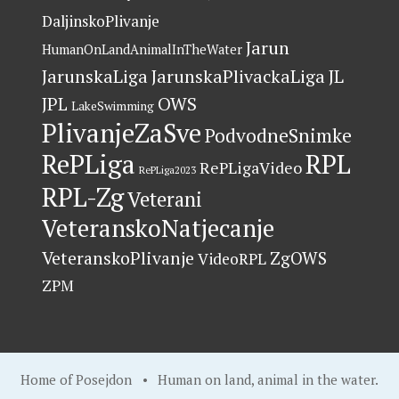
DaljinskoPlivanje
Jarun
HumanOnLandAnimalInTheWater
JarunskaLiga
JarunskaPlivackaLiga
JL
OWS
JPL
LakeSwimming
PlivanjeZaSve
PodvodneSnimke
RePLiga
RPL
RePLigaVideo
RePLiga2023
RPL-Zg
Veterani
VeteranskoNatjecanje
VeteranskoPlivanje
ZgOWS
VideoRPL
ZPM
Home of Posejdon
•
Human on land, animal in the water
.