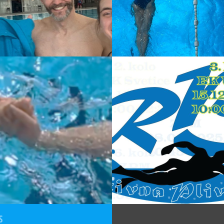
24
18-11-2024
LO REPLIGE 2025.
VIDEO ZAPISI I
REZULTATI 2. KOLO
REPLIGE
S