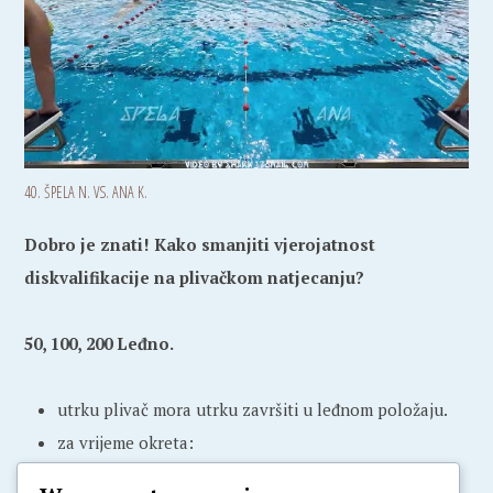
40. ŠPELA N. VS. ANA K.
Dobro je znati! Kako smanjiti vjerojatnost
diskvalifikacije na plivačkom natjecanju?
50, 100, 200 Leđno.
utrku plivač mora utrku završiti u leđnom položaju.
za vrijeme okreta:
ako plivač radi kolut okret smije se okrenuti na