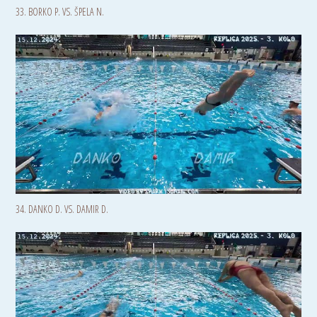
33. BORKO P. VS. ŠPELA N.
34. DANKO D. VS. DAMIR D.