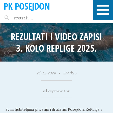
PK POSEJDON
REZULTATI I VIDEO ZAPISI
3. KOLO REPLIGE 2025.
25-12-2024
•
Shark13
Pregledano:
1.389
Svim ljubiteljima plivanja i druženja Posejdon, RePLiga i