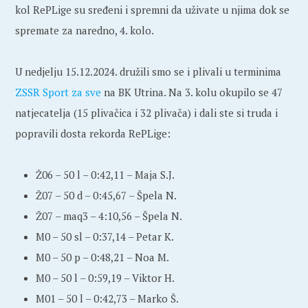
kol RePLige su sređeni i spremni da uživate u njima dok se
spremate za naredno, 4. kolo.
U nedjelju 15.12.2024. družili smo se i plivali u terminima
ZSSR Sport za sve
na BK Utrina. Na 3. kolu okupilo se 47
natjecatelja (15 plivačica i 32 plivača) i dali ste si truda i
popravili dosta rekorda RePLige:
Ž06 – 50 l – 0:42,11 – Maja S.J.
Ž07 – 50 d – 0:45,67 – Špela N.
Ž07 – maq3 – 4:10,56 – Špela N.
M0 – 50 sl – 0:37,14 – Petar K.
M0 – 50 p – 0:48,21 – Noa M.
M0 – 50 l – 0:59,19 – Viktor H.
M01 – 50 l – 0:42,73 – Marko Š.