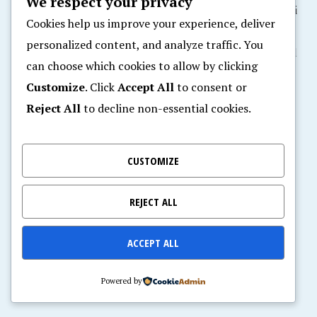
We respect your privacy
trbuh i izvesti kolut okret – ali zid mora napustiti
Cookies help us improve your experience, deliver
na leđima
personalized content, and analyze traffic. You
ako plivač ne radi kolut okret mora dotaknuti zid
can choose which cookies to allow by clicking
prije okreta u leđnom položaju i zid napustiti u
Customize
. Click
Accept All
to consent or
leđnom položaju.
Reject All
to decline non-essential cookies.
Posted in
Posejdonov kutak
,
RePLiga
Tagged
KkoNeBitiDiskvlificiran
,
PlivanjeZaSve
,
RePLiga
,
CUSTOMIZE
RePLiga2025
,
RePLiga25
,
RPL
,
RPL-Zg
,
RPL25
,
Veterani
,
VeteranskoNatjecanje
,
Video-RPL-2025-03
REJECT ALL
Bookmark the permalink.
ACCEPT ALL
Odgovori
Powered by