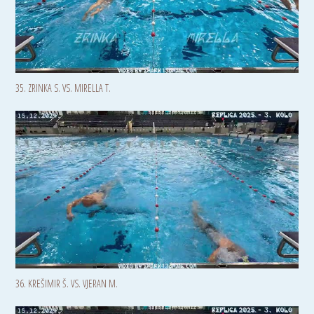
35. ZRINKA S. VS. MIRELLA T.
36. KREŠIMIR Š. VS. VJERAN M.