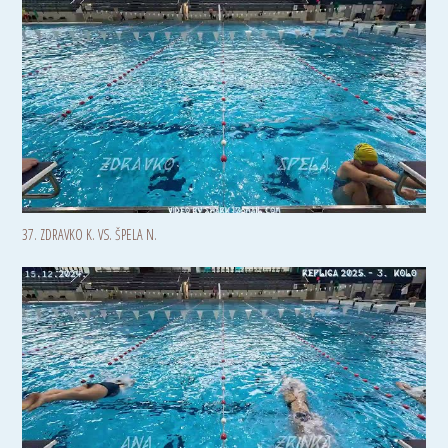
37. ZDRAVKO K. VS. ŠPELA N.