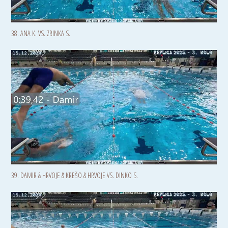
38. ANA K. VS. ZRINKA S.
39. DAMIR & HRVOJE & KREŠO & HRVOJE VS. DINKO S.