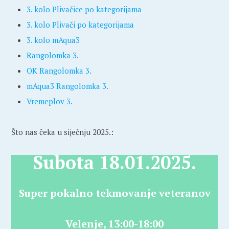
3. kolo Plivačice po kategorijama
3. kolo Plivači po kategorijama
3. kolo mAqua3
Rangolomka 3.
OK Rangolomka 3.
mAqua3 Rangolomka 3.
Vremeplov 3.
Što nas čeka u siječnju 2025.:
Subota 18.01.2025.
Super pokalno tekmovanje veteranov
Velenje, 13:00-18:00