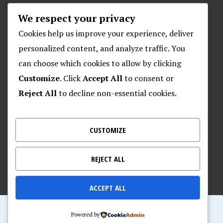
We respect your privacy
ARHIVA
Cookies help us improve your experience, deliver
personalized content, and analyze traffic. You
can choose which cookies to allow by clicking
O POSEJDONU
Customize
. Click
Accept All
to consent or
Reject All
to decline non-essential cookies.
Plivački klub “Posejdon”
Klub za daljinsko plivanje “Posejdon”
Nalješkovićeva 17, Zagreb
CUSTOMIZE
Kontakt za veterane – 095 905 9720
REJECT ALL
ACCEPT ALL
Home of Posejdon
Powered by