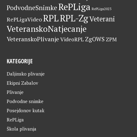
RePLiga
PodvodneSnimke
RePLiga2023
RPL
RPL-Zg
Veterani
RePLigaVideo
VeteranskoNatjecanje
VeteranskoPlivanje
ZgOWS
VideoRPL
ZPM
KATEGORIJE
Daljinsko plivanje
Ekipni Zabalov
Plivanje
Podvodne snimke
Posejdonov kutak
RePLiga
Škola plivanja