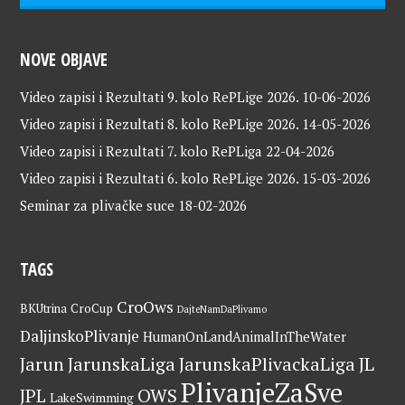
NOVE OBJAVE
Video zapisi i Rezultati 9. kolo RePLige 2026.
10-06-2026
Video zapisi i Rezultati 8. kolo RePLige 2026.
14-05-2026
Video zapisi i Rezultati 7. kolo RePLiga
22-04-2026
Video zapisi i Rezultati 6. kolo RePLige 2026.
15-03-2026
Seminar za plivačke suce
18-02-2026
TAGS
CroOws
BKUtrina
CroCup
DajteNamDaPlivamo
DaljinskoPlivanje
HumanOnLandAnimalInTheWater
Jarun
JarunskaLiga
JarunskaPlivackaLiga
JL
PlivanjeZaSve
OWS
JPL
LakeSwimming