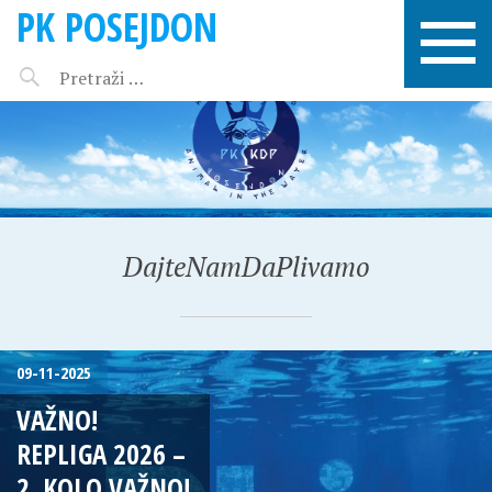
PK POSEJDON
DajteNamDaPlivamo
09-11-2025
VAŽNO!
REPLIGA 2026 –
2. KOLO VAŽNO!