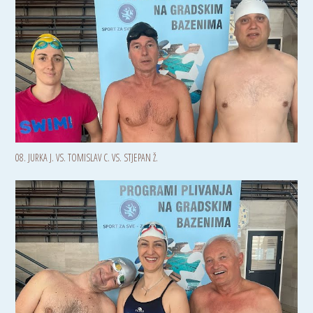
08. JURKA J. VS. TOMISLAV C. VS. STJEPAN Ž.