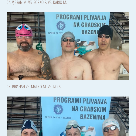
04. VJERAN M. VS. BORKO P. VS. DARIO M.
05. RIBAFISH VS. MARKO M. VS. IVO S.