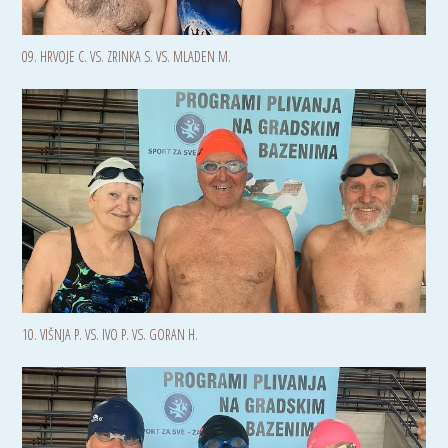
09. HRVOJE C. VS. ZRINKA S. VS. MLADEN M.
10. VIŠNJA P. VS. IVO P. VS. GORAN H.