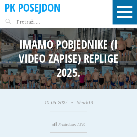
PK POSEJDON
IMAMO POBJEDNIKE (I
VIDEO ZAPISE) REPLIGE
2025.
10-06-2025
•
Shark13
Pregledano:
1.840