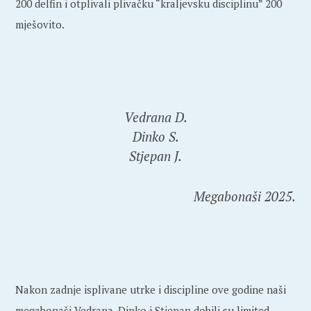
200 delfin i otplivali plivačku “kraljevsku disciplinu” 200
mješovito.
Vedrana D.
Dinko S.
Stjepan J.
Megabonaši 2025.
Nakon zadnje isplivane utrke i discipline ove godine naši
megabonaši Vedrana, Dinko i Stjepan dobili su limited