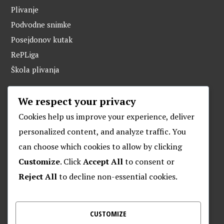
Plivanje
Podvodne snimke
Posejdonov kutak
RePLiga
Škola plivanja
We respect your privacy
ARHIVA
Cookies help us improve your experience, deliver
personalized content, and analyze traffic. You
can choose which cookies to allow by clicking
O POSEJDONU
Customize
. Click
Accept All
to consent or
Reject All
to decline non-essential cookies.
Plivački klub “Posejdon”
Klub za daljinsko plivanje “Posejdon”
Nalješkovićeva 17, Zagreb
CUSTOMIZE