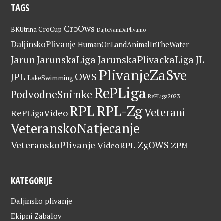
TAGS
CroOws
BKUtrina
CroCup
DajteNamDaPlivamo
DaljinskoPlivanje
HumanOnLandAnimalInTheWater
Jarun
JarunskaLiga
JarunskaPlivackaLiga
JL
PlivanjeZaSve
OWS
JPL
LakeSwimming
RePLiga
PodvodneSnimke
RePLiga2023
RPL
RPL-Zg
Veterani
RePLigaVideo
VeteranskoNatjecanje
VeteranskoPlivanje
ZgOWS
VideoRPL
ZPM
KATEGORIJE
Daljinsko plivanje
Ekipni Zabalov