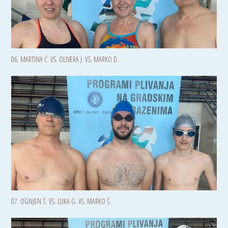
06. MARTINA Ć. VS. OLIVERA J. VS. MARKO D.
07. OGNJEN Š. VS. LUKA G. VS. MARKO Š.