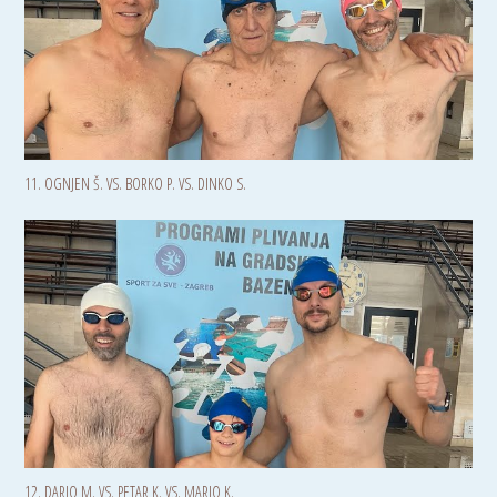
11. OGNJEN Š. VS. BORKO P. VS. DINKO S.
12. DARIO M. VS. PETAR K. VS. MARIO K.