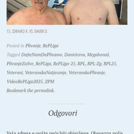
13. ZDRAVKO K. VS. DAMIR D.
Posted in
Plivanje
,
RePLiga
Tagged
DajteNamDaPlivamo
,
Daniciceva
,
Megabonaš
,
PlivanjeZaSve
,
RePLiga
,
RePLiga-25
,
RPL
,
RPL-Zg
,
RPL25
,
Veterani
,
VeteranskoNatjecanje
,
VeteranskoPlivanje
,
VideoRePLiga2025
,
ZPM
Bookmark the permalink.
Odgovori
Vaša adresa e-pošte neće biti objavljena.
Obavezna polja