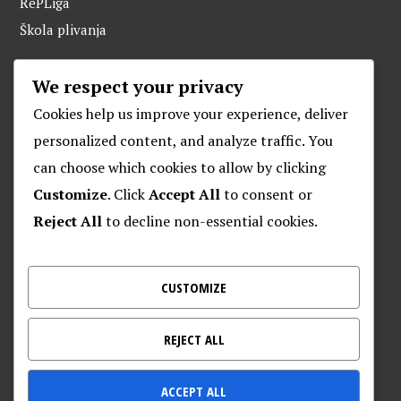
RePLiga
Škola plivanja
We respect your privacy
ARHIVA
Cookies help us improve your experience, deliver
personalized content, and analyze traffic. You
can choose which cookies to allow by clicking
O POSEJDONU
Customize
. Click
Accept All
to consent or
Reject All
to decline non-essential cookies.
Plivački klub “Posejdon”
Klub za daljinsko plivanje “Posejdon”
Nalješkovićeva 17, Zagreb
CUSTOMIZE
Kontakt za veterane – 095 905 9720
REJECT ALL
ACCEPT ALL