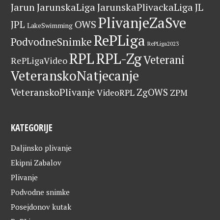
Jarun
JarunskaLiga
JarunskaPlivackaLiga
JL
PlivanjeZaSve
OWS
JPL
LakeSwimming
RePLiga
PodvodneSnimke
RePLiga2023
RPL
RPL-Zg
Veterani
RePLigaVideo
VeteranskoNatjecanje
VeteranskoPlivanje
ZgOWS
VideoRPL
ZPM
KATEGORIJE
Daljinsko plivanje
Ekipni Zabalov
Plivanje
Podvodne snimke
Posejdonov kutak