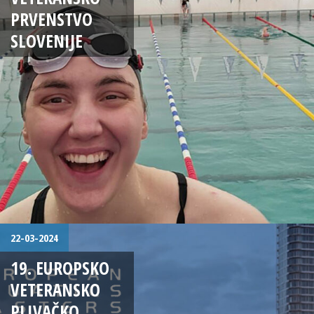
PRVENSTVO
SLOVENIJE
22-03-2024
19. EUROPSKO
VETERANSKO
PLIVAČKO