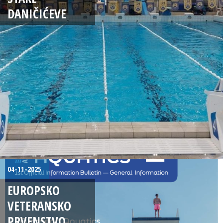
DANIČIĆEVE
04-11-2025
EUROPSKO
VETERANSKO
PRVENSTVO