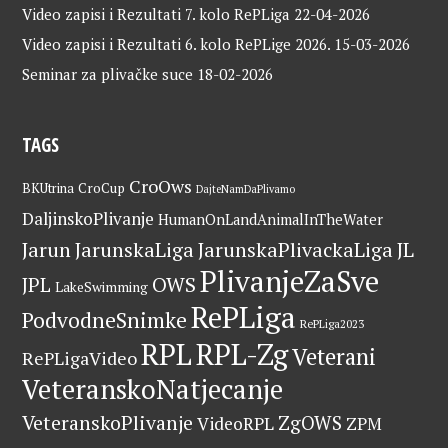
Video zapisi i Rezultati 7. kolo RePLiga
22-04-2026
Video zapisi i Rezultati 6. kolo RePLige 2026.
15-03-2026
Seminar za plivačke suce
18-02-2026
TAGS
CroOws
BKUtrina
CroCup
DajteNamDaPlivamo
DaljinskoPlivanje
HumanOnLandAnimalInTheWater
Jarun
JarunskaLiga
JarunskaPlivackaLiga
JL
PlivanjeZaSve
OWS
JPL
LakeSwimming
RePLiga
PodvodneSnimke
RePLiga2023
RPL
RPL-Zg
Veterani
RePLigaVideo
VeteranskoNatjecanje
VeteranskoPlivanje
ZgOWS
VideoRPL
ZPM