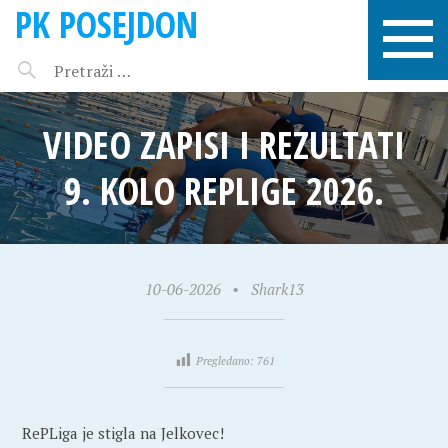
PK POSEJDON
VIDEO ZAPISI I REZULTATI
9. KOLO REPLIGE 2026.
10-06-2026
•
Shark13
Pregledano:
761
RePLiga je stigla na Jelkovec!