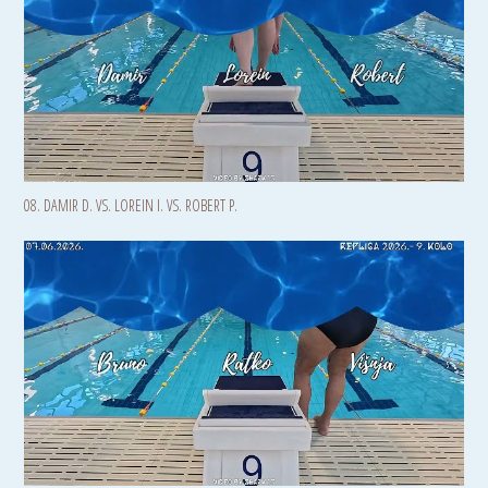
08. DAMIR D. VS. LOREIN I. VS. ROBERT P.