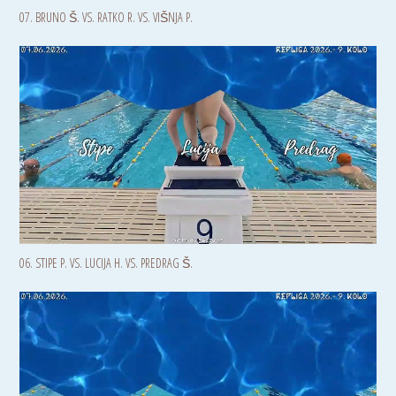
07. BRUNO Š. VS. RATKO R. VS. VIŠNJA P.
06. STIPE P. VS. LUCIJA H. VS. PREDRAG Š.