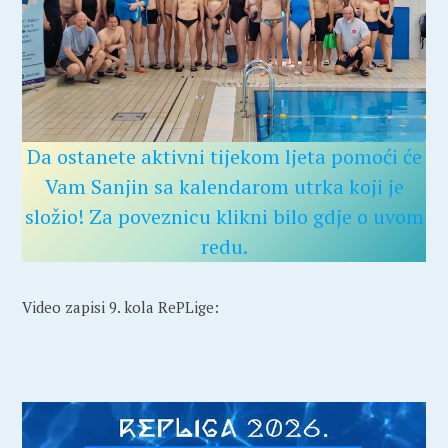
Da ostanete aktivni tijekom ljeta pomoći će
Vam Sanjin sa kalendarom utrka koji je
složio! Za poveznicu klikni bilo gdje o uvom
redu.
Video zapisi 9. kola RePLige: