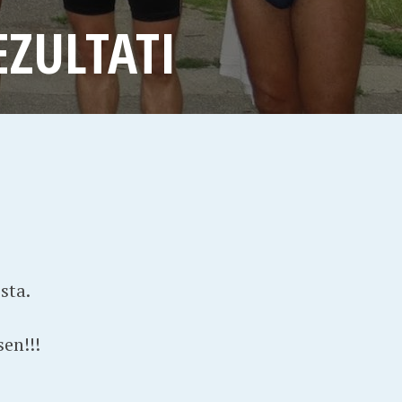
EZULTATI
sta.
sen!!!