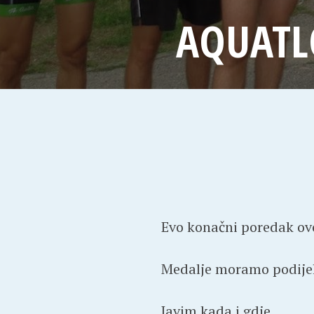
AQUATLO
Evo konačni poredak ovog
Medalje moramo podijelit
Javim kada i gdje…