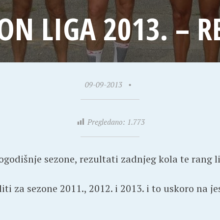
N LIGA 2013. – R
09-09-2013
•
Pregledano:
1.773
odišnje sezone, rezultati zadnjeg kola te rang li
i za sezone 2011., 2012. i 2013. i to uskoro na je