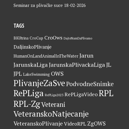
Seminar za plivačke suce
18-02-2026
TAGS
CroOws
BKUtrina
CroCup
DajteNamDaPlivamo
DaljinskoPlivanje
Jarun
HumanOnLandAnimalInTheWater
JarunskaLiga
JarunskaPlivackaLiga
JL
OWS
JPL
LakeSwimming
PlivanjeZaSve
PodvodneSnimke
RePLiga
RPL
RePLigaVideo
RePLiga2023
RPL-Zg
Veterani
VeteranskoNatjecanje
VeteranskoPlivanje
ZgOWS
VideoRPL