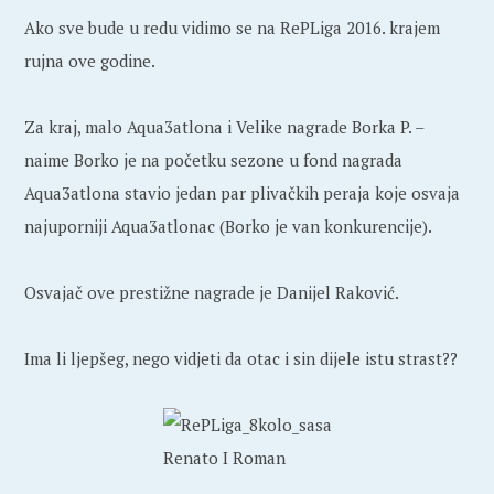
Ako sve bude u redu vidimo se na RePLiga 2016. krajem
rujna ove godine.
Za kraj, malo Aqua3atlona i Velike nagrade Borka P. –
naime Borko je na početku sezone u fond nagrada
Aqua3atlona stavio jedan par plivačkih peraja koje osvaja
najuporniji Aqua3atlonac (Borko je van konkurencije).
Osvajač ove prestižne nagrade je Danijel Raković.
Ima li ljepšeg, nego vidjeti da otac i sin dijele istu strast??
Renato I Roman