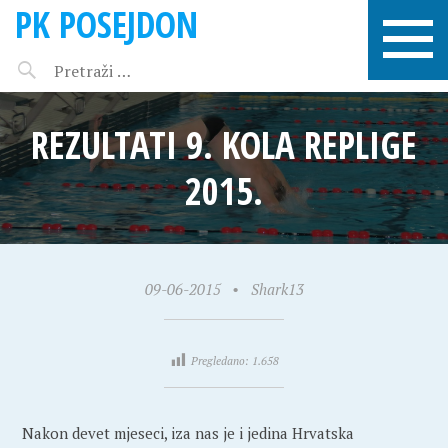
PK POSEJDON
REZULTATI 9. KOLA REPLIGE
2015.
09-06-2015
•
Shark13
Pregledano:
1.658
Nakon devet mjeseci, iza nas je i jedina Hrvatska