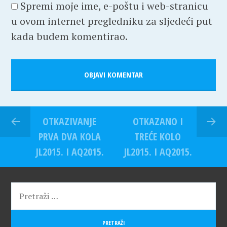
Spremi moje ime, e-poštu i web-stranicu
u ovom internet pregledniku za sljedeći put
kada budem komentirao.
OTKAZIVANJE
OTKAZANO I
PRVA DVA KOLA
TREĆE KOLO
JL2015. I AQ2015.
JL2015. I AQ2015.