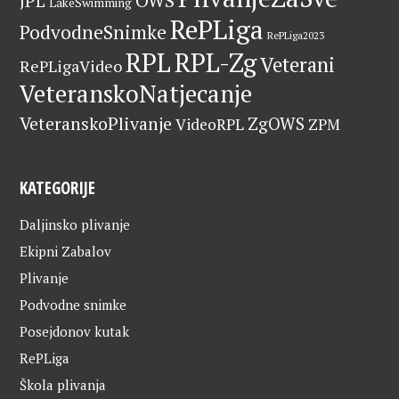
OWS
JPL
LakeSwimming
RePLiga
PodvodneSnimke
RePLiga2023
RPL
RPL-Zg
Veterani
RePLigaVideo
VeteranskoNatjecanje
VeteranskoPlivanje
ZgOWS
VideoRPL
ZPM
KATEGORIJE
Daljinsko plivanje
Ekipni Zabalov
Plivanje
Podvodne snimke
Posejdonov kutak
RePLiga
Škola plivanja