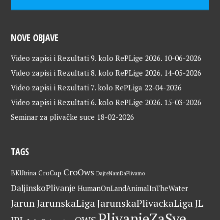
NOVE OBJAVE
Video zapisi i Rezultati 9. kolo RePLige 2026.
10-06-2026
Video zapisi i Rezultati 8. kolo RePLige 2026.
14-05-2026
Video zapisi i Rezultati 7. kolo RePLiga
22-04-2026
Video zapisi i Rezultati 6. kolo RePLige 2026.
15-03-2026
Seminar za plivačke suce
18-02-2026
TAGS
CroOws
BKUtrina
CroCup
DajteNamDaPlivamo
DaljinskoPlivanje
HumanOnLandAnimalInTheWater
Jarun
JarunskaLiga
JarunskaPlivackaLiga
JL
PlivanjeZaSve