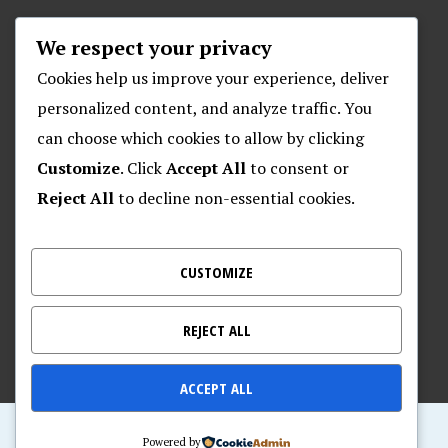
We respect your privacy
ARHIVA
Cookies help us improve your experience, deliver
personalized content, and analyze traffic. You
can choose which cookies to allow by clicking
O POSEJDONU
Customize
. Click
Accept All
to consent or
Reject All
to decline non-essential cookies.
Plivački klub “Posejdon”
Klub za daljinsko plivanje “Posejdon”
Nalješkovićeva 17, Zagreb
CUSTOMIZE
Kontakt za veterane – 095 905 9720
REJECT ALL
ACCEPT ALL
Home of Posejdon
Powered by