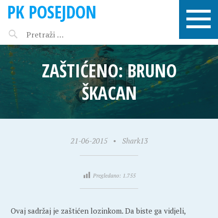
PK POSEJDON
ZAŠTIĆENO: BRUNO
ŠKACAN
21-06-2015
•
Shark13
Pregledano:
1.755
Ovaj sadržaj je zaštićen lozinkom. Da biste ga vidjeli,