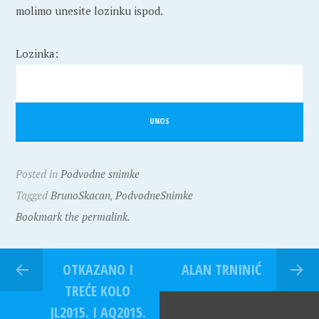
molimo unesite lozinku ispod.
Lozinka:
Posted in
Podvodne snimke
Tagged
BrunoSkacan
,
PodvodneSnimke
Bookmark the permalink.
OTKAZANO I
ALAN TRNINIĆ
TREĆE KOLO
JL2015. I AQ2015.