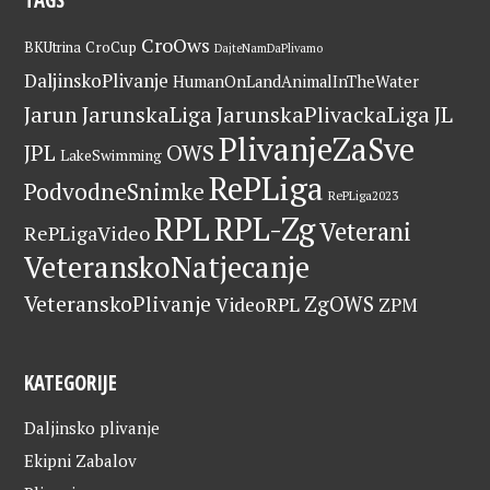
CroOws
BKUtrina
CroCup
DajteNamDaPlivamo
DaljinskoPlivanje
HumanOnLandAnimalInTheWater
Jarun
JarunskaLiga
JarunskaPlivackaLiga
JL
PlivanjeZaSve
OWS
JPL
LakeSwimming
RePLiga
PodvodneSnimke
RePLiga2023
RPL
RPL-Zg
Veterani
RePLigaVideo
VeteranskoNatjecanje
VeteranskoPlivanje
ZgOWS
VideoRPL
ZPM
KATEGORIJE
Daljinsko plivanje
Ekipni Zabalov