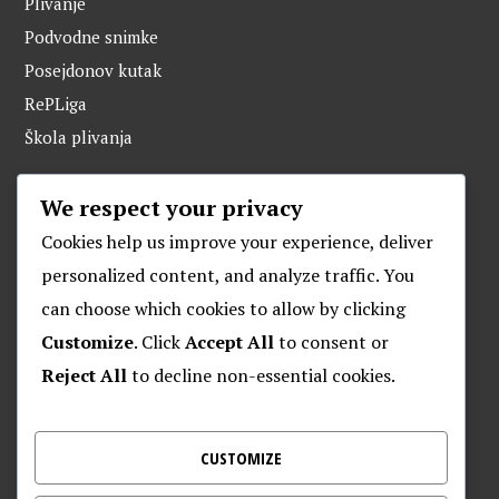
Plivanje
Podvodne snimke
Posejdonov kutak
RePLiga
Škola plivanja
We respect your privacy
ARHIVA
Cookies help us improve your experience, deliver
personalized content, and analyze traffic. You
can choose which cookies to allow by clicking
O POSEJDONU
Customize
. Click
Accept All
to consent or
Reject All
to decline non-essential cookies.
Plivački klub “Posejdon”
Klub za daljinsko plivanje “Posejdon”
Nalješkovićeva 17, Zagreb
CUSTOMIZE
Kontakt za veterane – 095 905 9720