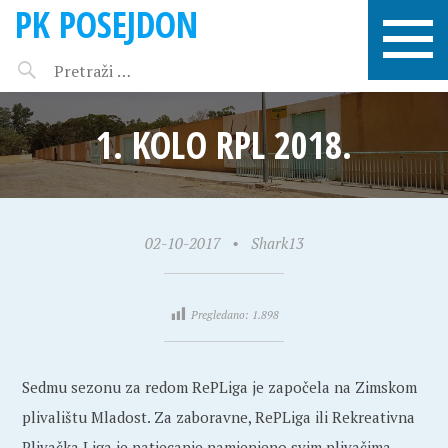
PK POSEJDON
1. KOLO RPL 2018.
02-10-2017
•
Shark13
Pregledano:
1.898
Sedmu sezonu za redom RePLiga je započela na Zimskom
plivalištu Mladost. Za zaboravne, RePLiga ili Rekreativna
Plivačka Liga je natjecanje namjenjeno svim plivačima