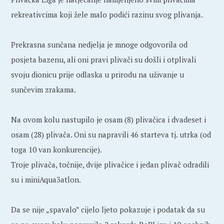
rekreativcima koji žele malo podići razinu svog plivanja.
Prekrasna sunčana nedjelja je mnoge odgovorila od
posjeta bazenu, ali oni pravi plivači su došli i otplivali
svoju dionicu prije odlaska u prirodu na uživanje u
sunčevim zrakama.
Na ovom kolu nastupilo je osam (8) plivačica i dvadeset i
osam (28) plivača. Oni su napravili 46 starteva tj. utrka (od
toga 10 van konkurencije).
Troje plivača, točnije, dvije plivačice i jedan plivač odradili
su i miniAqua3atlon.
Da se nije „spavalo” cijelo ljeto pokazuje i podatak da su