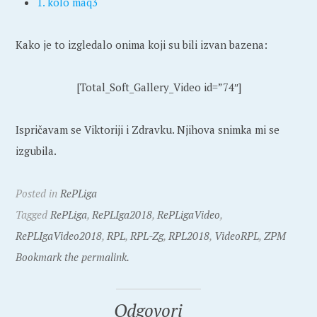
1. kolo maq3
Kako je to izgledalo onima koji su bili izvan bazena:
[Total_Soft_Gallery_Video id=”74″]
Ispričavam se Viktoriji i Zdravku. Njihova snimka mi se
izgubila.
Posted in
RePLiga
Tagged
RePLiga
,
RePLIga2018
,
RePLigaVideo
,
RePLIgaVideo2018
,
RPL
,
RPL-Zg
,
RPL2018
,
VideoRPL
,
ZPM
Bookmark the permalink.
Odgovori