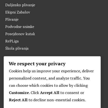
Daljinsko plivanje
Ekipni Zabalov
Plivanje
Podvodne snimke
Posejdonov kutak
RePLiga
Škola plivanja
We respect your privacy
ARHIVA
Cookies help us improve your experience, deliver
personalized content, and analyze traffic. You
can choose which cookies to allow by clicking
O POSEJDONU
Customize
. Click
Accept All
to consent or
Reject All
to decline non-essential cookies.
Plivački klub “Posejdon”