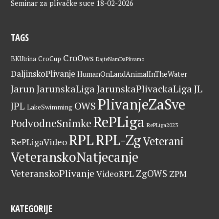
Seminar za plivačke suce
18-02-2026
TAGS
CroOws
BKUtrina
CroCup
DajteNamDaPlivamo
DaljinskoPlivanje
HumanOnLandAnimalInTheWater
Jarun
JarunskaLiga
JarunskaPlivackaLiga
JL
PlivanjeZaSve
OWS
JPL
LakeSwimming
RePLiga
PodvodneSnimke
RePLiga2023
RPL
RPL-Zg
Veterani
RePLigaVideo
VeteranskoNatjecanje
VeteranskoPlivanje
ZgOWS
VideoRPL
ZPM
KATEGORIJE