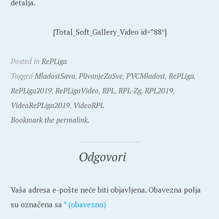
detalja.
[Total_Soft_Gallery_Video id=”88″]
Posted in
RePLiga
Tagged
MladostSava
,
PlivanjeZaSve
,
PVCMladost
,
RePLiga
,
RePLiga2019
,
RePLigaVideo
,
RPL
,
RPL-Zg
,
RPL2019
,
VideoRePLiga2019
,
VideoRPL
Bookmark the permalink.
Odgovori
Vaša adresa e-pošte neće biti objavljena.
Obavezna polja
su označena sa
* (obavezno)