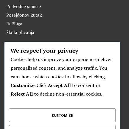
Podvodne snimke
Posejdonov kutak
RePLiga
Škola plivanja
We respect your privacy
ARHIVA
Cookies help us improve your experience, deliver
personalized content, and analyze traffic. You
can choose which cookies to allow by clicking
O POSEJDONU
Customize
. Click
Accept All
to consent or
Reject All
to decline non-essential cookies.
Plivački klub “Posejdon”
Klub za daljinsko plivanje “Posejdon”
Nalješkovićeva 17, Zagreb
CUSTOMIZE
Kontakt za veterane – 095 905 9720