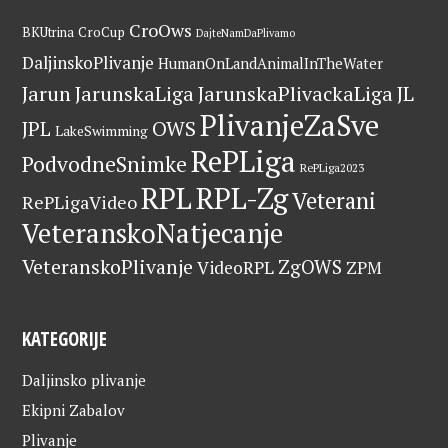
CroOws
BKUtrina
CroCup
DajteNamDaPlivamo
DaljinskoPlivanje
HumanOnLandAnimalInTheWater
Jarun
JarunskaLiga
JarunskaPlivackaLiga
JL
PlivanjeZaSve
OWS
JPL
LakeSwimming
RePLiga
PodvodneSnimke
RePLiga2023
RPL
RPL-Zg
Veterani
RePLigaVideo
VeteranskoNatjecanje
VeteranskoPlivanje
ZgOWS
VideoRPL
ZPM
KATEGORIJE
Daljinsko plivanje
Ekipni Zabalov
Plivanje