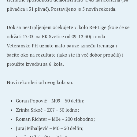
plivačica i 31 plivač). Postavljeno je 5 novih rekorda.
Dok sa nestrpljenjem očekujete 7. kolo RePLige (koje će se
održati 17.03. na BK Svetice od 09-12:30) i onda
Veteransko PH uzmite malo pauze između treninga i
bacite oko na rezultate (iako ste ih već dobor proučili) i
proučite izvedbu sa 6. kola.
Novi rekorderi od ovog kola su:
Goran Popović – M09 – 50 delfin;
Zrinka Srkoč – Ž07 – 50 leđno;
Roman Richter – M04 – 200 slobodno;
Juraj Mihaljević – M0 – 50 delfin;