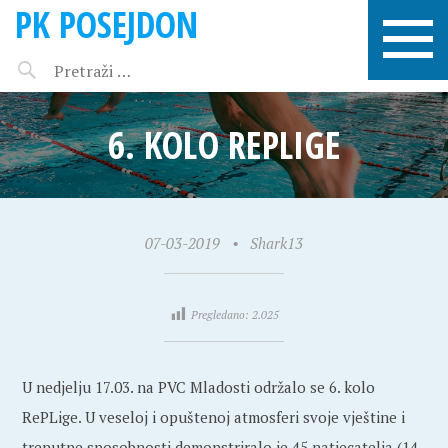
PK POSEJDON
6. KOLO REPLIGE
07-03-2019
•
Shark13
Pregledano:
2.025
U nedjelju 17.03. na PVC Mladosti održalo se 6. kolo
RePLige. U veseloj i opuštenoj atmosferi svoje vještine i
trenutne sposobnosti demonstriralo je 45 natjecatelja (14