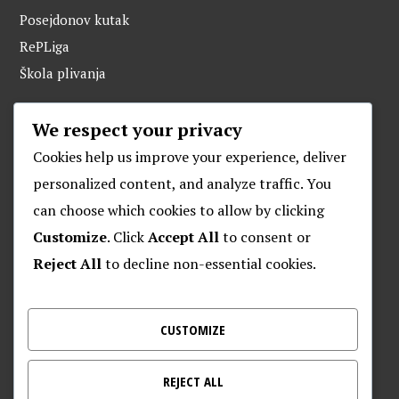
Posejdonov kutak
RePLiga
Škola plivanja
We respect your privacy
ARHIVA
Cookies help us improve your experience, deliver
personalized content, and analyze traffic. You
can choose which cookies to allow by clicking
O POSEJDONU
Customize
. Click
Accept All
to consent or
Reject All
to decline non-essential cookies.
Plivački klub “Posejdon”
Klub za daljinsko plivanje “Posejdon”
Nalješkovićeva 17, Zagreb
CUSTOMIZE
Kontakt za veterane – 095 905 9720
REJECT ALL