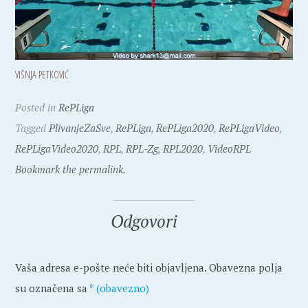
VIŠNJA PETKOVIĆ
Posted in
RePLiga
Tagged
PlivanjeZaSve
,
RePLiga
,
RePLiga2020
,
RePLigaVideo
,
RePLigaVideo2020
,
RPL
,
RPL-Zg
,
RPL2020
,
VideoRPL
Bookmark the permalink.
Odgovori
Vaša adresa e-pošte neće biti objavljena.
Obavezna polja
su označena sa
* (obavezno)