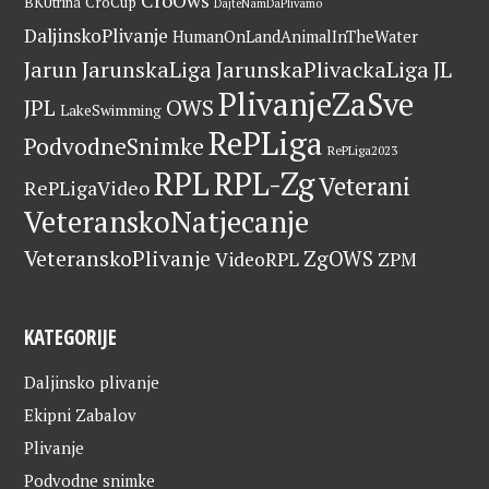
CroOws
BKUtrina
CroCup
DajteNamDaPlivamo
DaljinskoPlivanje
HumanOnLandAnimalInTheWater
Jarun
JarunskaLiga
JarunskaPlivackaLiga
JL
PlivanjeZaSve
OWS
JPL
LakeSwimming
RePLiga
PodvodneSnimke
RePLiga2023
RPL
RPL-Zg
Veterani
RePLigaVideo
VeteranskoNatjecanje
VeteranskoPlivanje
ZgOWS
VideoRPL
ZPM
KATEGORIJE
Daljinsko plivanje
Ekipni Zabalov
Plivanje
Podvodne snimke