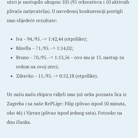
utrci je nastupilo ukupno 105 (95 rekreativca i 10 aktivnih
plivača natjecatelja). U navedenoj konkurenciji postigli
smo slijedeće rezultate:
Iva – 94./95. –> 1:42,44 (otprilike);
Mirella – 71./95. –> 1:14,02;
Bruno – 70./95. –> 1:13,56 – ovo mu je 13. nastup za
redom na ovoj utrci;
Zdravko – 11./95. –> 0:52,18 (otprilike).
Uz našu malu ekipicu vidjeli smo još neka poznata lica iz
Zagreba i sa naše RePLige: Filip (plivao ispod 50 minuta,
oko 46) i Vjeran (plivao ispod jednog sata). Fotooko na
dnu članka.