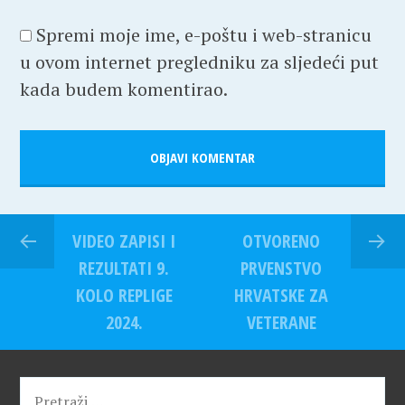
Spremi moje ime, e-poštu i web-stranicu
u ovom internet pregledniku za sljedeći put
kada budem komentirao.
VIDEO ZAPISI I
OTVORENO
REZULTATI 9.
PRVENSTVO
KOLO REPLIGE
HRVATSKE ZA
2024.
VETERANE