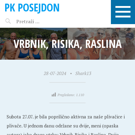
PK POSEJDON
VRBNIK, RISIKA, RASLINA
28-07-2024
•
Shark13
Pregledano:
1.110
Subota 27.07. je bila poprilično aktivna za naše plivačice i
plivače. U jednom danu održane su dvije, meni (opaska
autora) jako drage utrke: Vrbnik-Risika i Raslina. Dvije