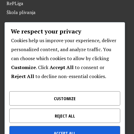
RePLiga
Škola plivanja
We respect your privacy
ARHIVA
Cookies help us improve your experience, deliver
personalized content, and analyze traffic. You
can choose which cookies to allow by clicking
O POSEJDONU
Customize
. Click
Accept All
to consent or
Reject All
to decline non-essential cookies.
Plivački klub “Posejdon”
Klub za daljinsko plivanje “Posejdon”
Nalješkovićeva 17, Zagreb
CUSTOMIZE
Kontakt za veterane – 095 905 9720
REJECT ALL
ACCEPT ALL