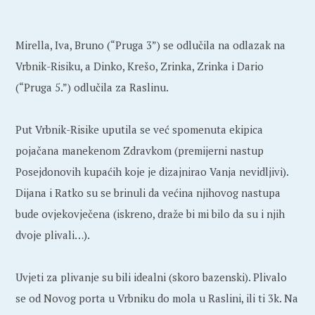
Mirella, Iva, Bruno (“Pruga 3”) se odlučila na odlazak na
Vrbnik-Risiku, a Dinko, Krešo, Zrinka, Zrinka i Dario
(“Pruga 5.”) odlučila za Raslinu.
Put Vrbnik-Risike uputila se već spomenuta ekipica
pojačana manekenom Zdravkom (premijerni nastup
Posejdonovih kupaćih koje je dizajnirao Vanja nevidljivi).
Dijana i Ratko su se brinuli da većina njihovog nastupa
bude ovjekovječena (iskreno, draže bi mi bilo da su i njih
dvoje plivali…).
Uvjeti za plivanje su bili idealni (skoro bazenski). Plivalo
se od Novog porta u Vrbniku do mola u Raslini, ili ti 3k. Na