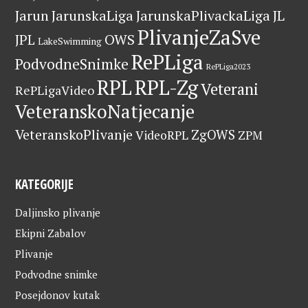
Jarun
JarunskaLiga
JarunskaPlivackaLiga
JL
PlivanjeZaSve
OWS
JPL
LakeSwimming
RePLiga
PodvodneSnimke
RePLiga2023
RPL
RPL-Zg
Veterani
RePLigaVideo
VeteranskoNatjecanje
VeteranskoPlivanje
ZgOWS
VideoRPL
ZPM
KATEGORIJE
Daljinsko plivanje
Ekipni Zabalov
Plivanje
Podvodne snimke
Posejdonov kutak