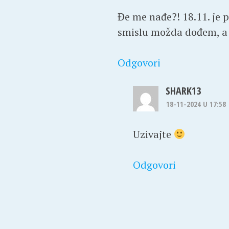
Đe me nađe?! 18.11. je
smislu možda dođem, a m
Odgovori
SHARK13
18-11-2024 U 17:58
Uzivajte
Odgovori