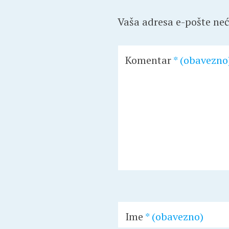
Vaša adresa e-pošte neće
Komentar
* (obavezno
Ime
* (obavezno)