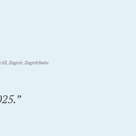
All
,
Zagreb
,
ZagrebSwim
025.
”