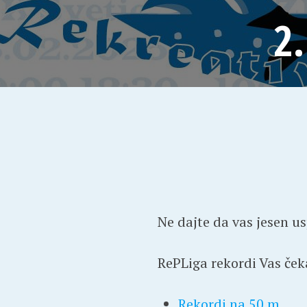
2
Ne dajte da vas jesen u
RePLiga rekordi Vas čeka
Rekordi na 50 m