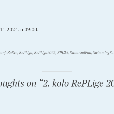
11.2024. u 09:00.
vanjeZaSve
,
RePLiga
,
RePLiga2025
,
RPL25
,
SwimAndFun
,
SwimmingFor
oughts on “
2. kolo RePLige 2