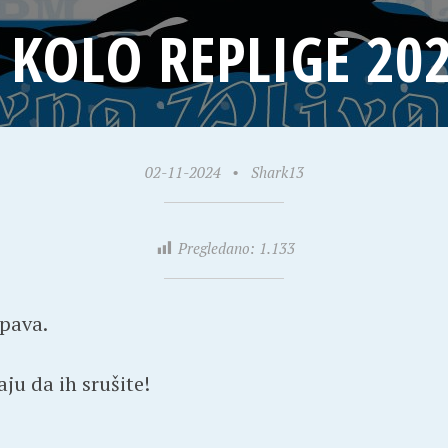
. KOLO REPLIGE 202
02-11-2024
•
Shark13
Pregledano:
1.133
spava.
ju da ih srušite!