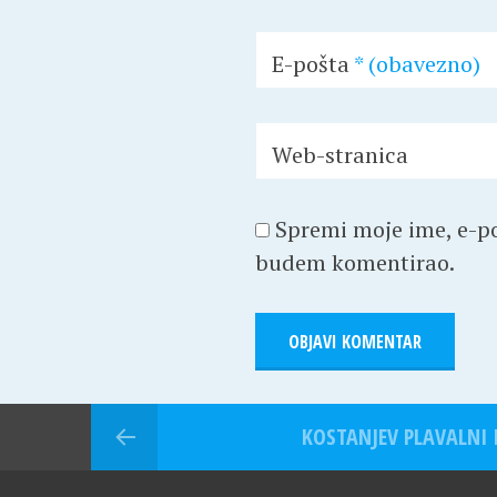
E-pošta
* (obavezno)
Web-stranica
Spremi moje ime, e-po
budem komentirao.
KOSTANJEV PLAVALNI I