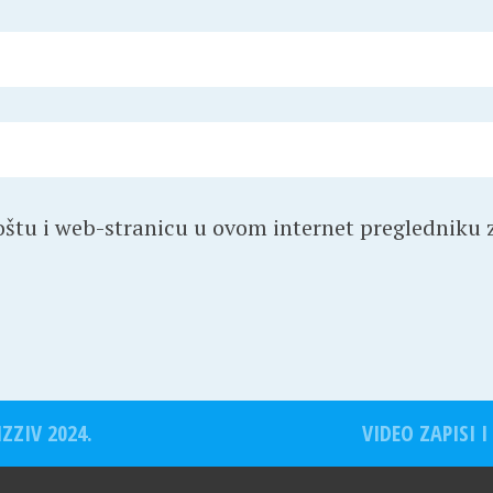
štu i web-stranicu u ovom internet pregledniku z
ZZIV 2024.
VIDEO ZAPISI I