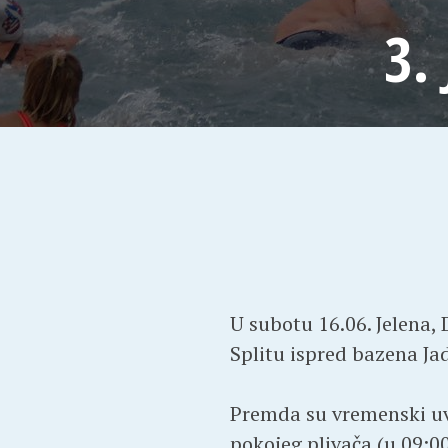
3.
U subotu 16.06. Jelena, 
Splitu ispred bazena Jad
Premda su vremenski uvj
pokojeg plivača (u 09:00