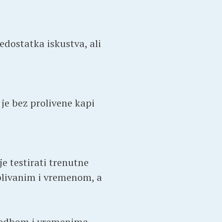
edostatka iskustva, ali
 je bez prolivene kapi
e testirati trenutne
splivanim i vremenom, a
zvedbom i vremenima