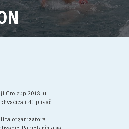
TON
ji Cro cup 2018. u
livačica i 41 plivač.
lica organizatora i
 plivanje. Poluoblačno sa