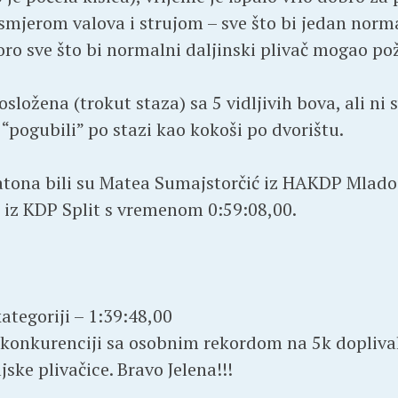
smjerom valova i strujom – sve što bi jedan norma
ro sve što bi normalni daljinski plivač mogao pože
osložena (trokut staza) sa 5 vidljivih bova, ali ni
“pogubili” po stazi kao kokoši po dvorištu.
tona bili su Matea Sumajstorčić iz HAKDP Mlad
 iz KDP Split s vremenom 0:59:08,00.
kategoriji – 1:39:48,00
onkurenciji sa osobnim rekordom na 5k dopliva
jske plivačice. Bravo Jelena!!!