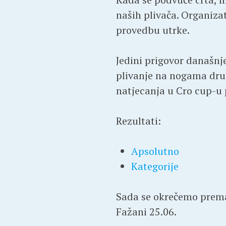
naših plivača. Organiza
provedbu utrke.
Jedini prigovor današnje
plivanje na nogama drugi
natjecanja u Cro cup-u 
Rezultati:
Apsolutno
Kategorije
Sada se okrečemo prema n
Fažani 25.06.