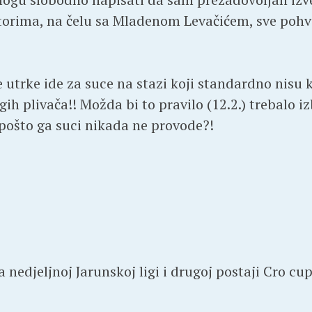
torima, na čelu sa Mladenom Levačićem, sve pohva
 utrke ide za suce na stazi koji standardno nisu ko
h plivača!! Možda bi to pravilo (12.2.) trebalo izb
pošto ga suci nikada ne provode?!
edjeljnoj Jarunskoj ligi i drugoj postaji Cro cup