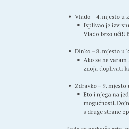
Vlado – 4. mjesto u k
Isplivao je izvrs
Vlado brzo uči!! 
Dinko – 8. mjesto u k
Ako se ne varam D
znoja doplivati k
Zdravko – 9. mjesto u
Eto i njega na je
mogućnosti. Dojm
s druge strane o
Kada se podvuče crta, 