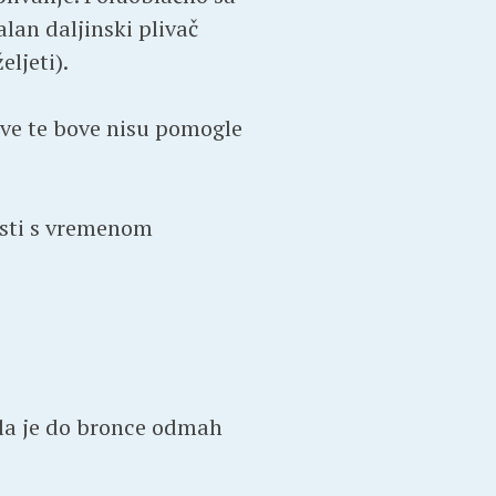
lan daljinski plivač
ljeti).
 sve te bove nisu pomogle
osti s vremenom
la je do bronce odmah