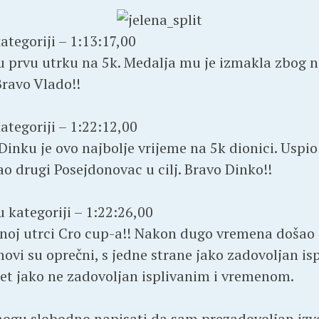
ategoriji – 1:13:17,00
nu prvu utrku na 5k. Medalja mu je izmakla zbog n
Bravo Vlado!!
ategoriji – 1:22:12,00
inku je ovo najbolje vrijeme na 5k dionici. Uspio
ao drugi Posejdonovac u cilj. Bravo Dinko!!
 kategoriji – 1:22:26,00
dnoj utrci Cro cup-a!! Nakon dugo vremena došao j
ovi su oprečni, s jedne strane jako zadovoljan i
pet jako ne zadovoljan isplivanim i vremenom.
mogu slobodno napisati da sam prezadovoljan i