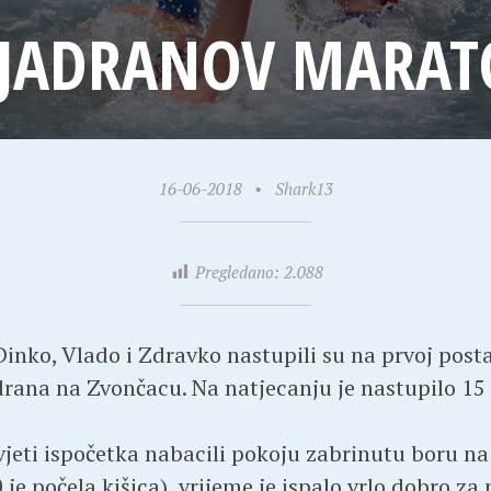
 JADRANOV MARA
16-06-2018
•
Shark13
Pregledano:
2.088
Dinko, Vlado i Zdravko nastupili su na prvoj posta
rana na Zvončacu. Na natjecanju je nastupilo 15 p
eti ispočetka nabacili pokoju zabrinutu boru na 
 je počela kišica), vrijeme je ispalo vrlo dobro za