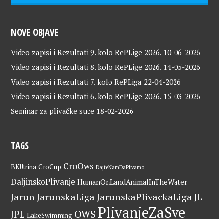
NOVE OBJAVE
Video zapisi i Rezultati 9. kolo RePLige 2026.
10-06-2026
Video zapisi i Rezultati 8. kolo RePLige 2026.
14-05-2026
Video zapisi i Rezultati 7. kolo RePLiga
22-04-2026
Video zapisi i Rezultati 6. kolo RePLige 2026.
15-03-2026
Seminar za plivačke suce
18-02-2026
TAGS
CroOws
BKUtrina
CroCup
DajteNamDaPlivamo
DaljinskoPlivanje
HumanOnLandAnimalInTheWater
Jarun
JarunskaLiga
JarunskaPlivackaLiga
JL
PlivanjeZaSve
OWS
JPL
LakeSwimming