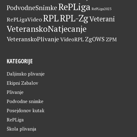
RePLiga
PodvodneSnimke
RePLiga2023
RPL
RPL-Zg
Veterani
RePLigaVideo
VeteranskoNatjecanje
VeteranskoPlivanje
ZgOWS
VideoRPL
ZPM
KATEGORIJE
Daljinsko plivanje
Ekipni Zabalov
Plivanje
Podvodne snimke
Posejdonov kutak
RePLiga
Škola plivanja