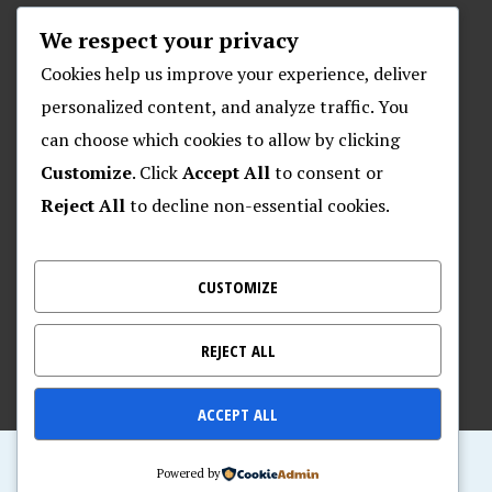
We respect your privacy
ARHIVA
Cookies help us improve your experience, deliver
personalized content, and analyze traffic. You
can choose which cookies to allow by clicking
O POSEJDONU
Customize
. Click
Accept All
to consent or
Reject All
to decline non-essential cookies.
Plivački klub “Posejdon”
Klub za daljinsko plivanje “Posejdon”
Nalješkovićeva 17, Zagreb
CUSTOMIZE
Kontakt za veterane – 095 905 9720
REJECT ALL
ACCEPT ALL
Home of Posejdon
Powered by