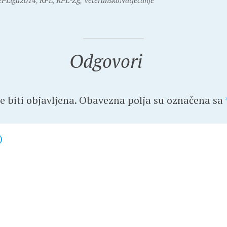
ePLiga2014
,
RPL
,
RPL-Zg
,
VeteranskoNatjecanje
Odgovori
 biti objavljena.
Obavezna polja su označena sa
)