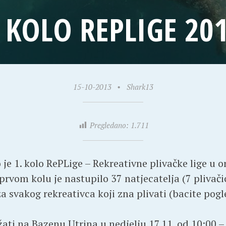
. KOLO REPLIGE 201
15-10-2013
•
Shark13
Pregledano:
1.711
e 1. kolo RePLige – Rekreativne plivačke lige u o
prvom kolu je nastupilo 37 natjecatelja (7 plivačic
a svakog rekreativca koji zna plivati (bacite pog
ržati na Bazenu Utrina u nedjelju 17.11. od 10:00 –