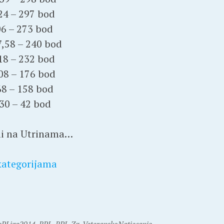
,24 – 297 bod
06 – 273 bod
7,58 – 240 bod
,18 – 232 bod
,08 – 176 bod
68 – 158 bod
,30 – 42 bod
ili na Utrinama…
 kategorijama