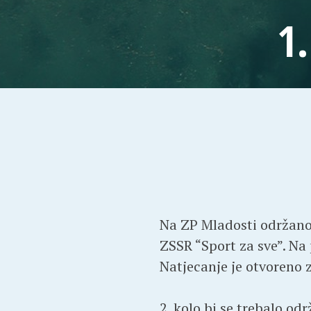
1
Na ZP Mladosti održano j
ZSSR “Sport za sve”. Na 
Natjecanje je otvoreno z
2. kolo bi se trebalo od