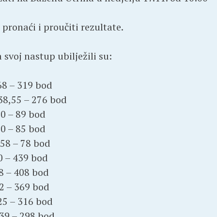
ronaći i proučiti rezultate.
svoj nastup ubilježili su:
68 – 319 bod
:38,55 – 276 bod
10 – 89 bod
70 – 85 bod
,58 – 78 bod
0 – 439 bod
08 – 408 bod
62 – 369 bod
,25 – 316 bod
,39 – 298 bod