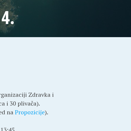
4.
rganizaciji Zdravka i
a i 30 plivača).
led na
Propozicije
).
 13:45.