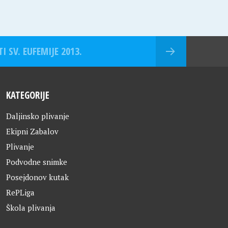
I SV. EUFEMIJE 2013.
KATEGORIJE
Daljinsko plivanje
Ekipni Zabalov
Plivanje
Podvodne snimke
Posejdonov kutak
RePLiga
Škola plivanja