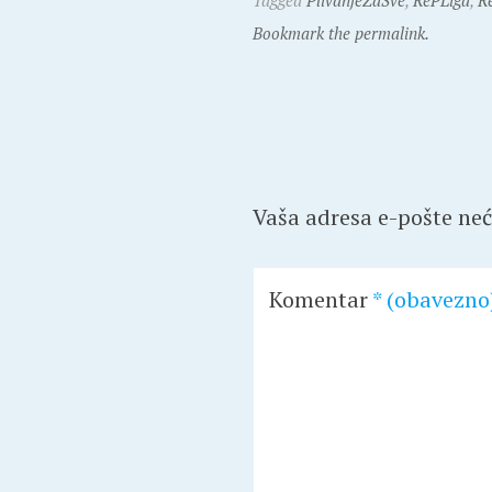
Tagged
PlivanjeZaSve
,
RePLiga
,
R
Bookmark the permalink.
Vaša adresa e-pošte neće
Komentar
* (obavezno