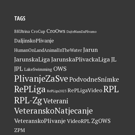
TAGS
CroOws
BKUtrina
CroCup
DajteNamDaPlivamo
DaljinskoPlivanje
Jarun
HumanOnLandAnimalInTheWater
JarunskaLiga
JarunskaPlivackaLiga
JL
OWS
JPL
LakeSwimming
PlivanjeZaSve
PodvodneSnimke
RePLiga
RPL
RePLigaVideo
RePLiga2023
RPL-Zg
Veterani
VeteranskoNatjecanje
VeteranskoPlivanje
ZgOWS
VideoRPL
ZPM